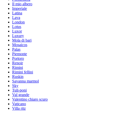
Il mio albero
Imperiale
Latina
Lava
London
Lotus
Luxor
Luxury
Mola di bari
Mosaicos
Palas
Piemonte
Portoro
Renoir
Rimini
Rimini fellini
Ruskin
Savanna marmol
Sky
Tuli-poni
Val grande
Valentino chiaro scuro
Vaticano
Villa ritz