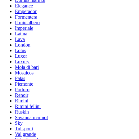
Domus marmol
Elegance
Emperador
Formentera
Il mio albero
Imperiale
Latina
Lava
London
Lotus
Luxor
Luxury
Mola di bari
Mosaicos
Palas
Piemonte
Portoro
Renoir
Rimini
Rimini fellini
Ruskin
Savanna marmol
Sky
Tuli-poni
Val grande