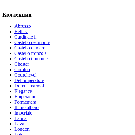
Коллекции
Abruzzo
Belfast
Cardinale ii
Castello del monte
Castello di mare
Castello fronzola
Castello tramonte
Chester
Coralito
Courchevel
Dell imperatore
Domus marmol
Elegance
Emperador
Formentera
Il mio albero
Imperiale
Latina
Lava
London
Lotus