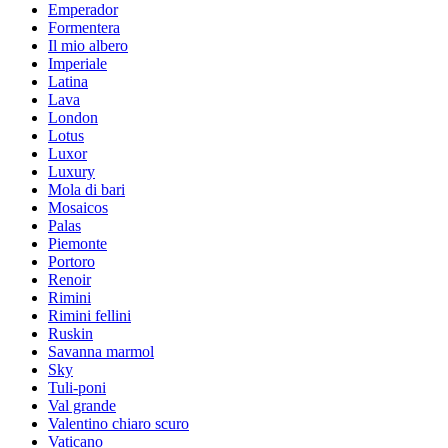
Emperador
Formentera
Il mio albero
Imperiale
Latina
Lava
London
Lotus
Luxor
Luxury
Mola di bari
Mosaicos
Palas
Piemonte
Portoro
Renoir
Rimini
Rimini fellini
Ruskin
Savanna marmol
Sky
Tuli-poni
Val grande
Valentino chiaro scuro
Vaticano