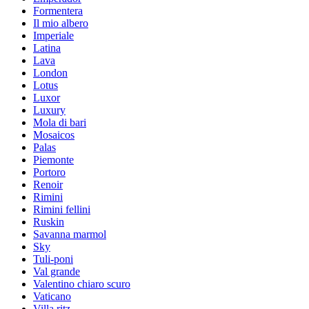
Formentera
Il mio albero
Imperiale
Latina
Lava
London
Lotus
Luxor
Luxury
Mola di bari
Mosaicos
Palas
Piemonte
Portoro
Renoir
Rimini
Rimini fellini
Ruskin
Savanna marmol
Sky
Tuli-poni
Val grande
Valentino chiaro scuro
Vaticano
Villa ritz