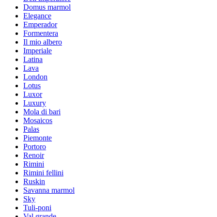
Domus marmol
Elegance
Emperador
Formentera
Il mio albero
Imperiale
Latina
Lava
London
Lotus
Luxor
Luxury
Mola di bari
Mosaicos
Palas
Piemonte
Portoro
Renoir
Rimini
Rimini fellini
Ruskin
Savanna marmol
Sky
Tuli-poni
Val grande