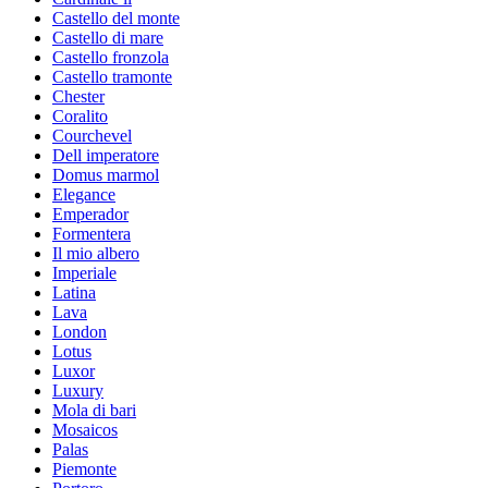
Castello del monte
Castello di mare
Castello fronzola
Castello tramonte
Chester
Coralito
Courchevel
Dell imperatore
Domus marmol
Elegance
Emperador
Formentera
Il mio albero
Imperiale
Latina
Lava
London
Lotus
Luxor
Luxury
Mola di bari
Mosaicos
Palas
Piemonte