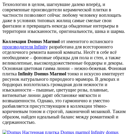
Технологии в целом, шагнувшие далеко вперёд, и
современные производители керамической плитки в
частности позволяют сейчас любому человеку воплощать
даже в условиях типовых жилищ самые смелые свои
фантазии и превращать некогда обыденные интерьеры в
территории изысканности, оригинальности, шика и шарма.
Коллекция Domus Marmol
от именитого испанского
производителя Infinity
разработана для всестороннего
отделочного ремонта ванной комнаты. Несёт в себе всё
необходимое – фоновые образцы для пола и стен, а также
великолепные, высокохудожественные бордюры и декоры.
Основная цветовая гамма линии – нежно-бежевая. Фоновая
плитка
Infinity Domus Marmol
тонко и искусно имитирует
рисунок натурального природного мрамора. В декорах и
бордюрах воплотилась громадная доля нежности и
изысканности – пышные, цветущие розы, плавные,
витиеватые линии дарят обстановке мягкости и
возвышенности. Однако, это гармонично и уместно
разбавляется присутствующим в коллекции тёмно-
коричневым тоном и строгой, лаконичной мозаикой. Таким
образом, найден идеальный баланс между романтикой и
сдержанностью.
domus