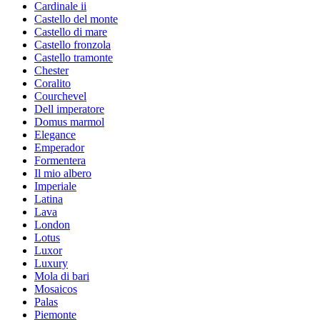
Cardinale ii
Castello del monte
Castello di mare
Castello fronzola
Castello tramonte
Chester
Coralito
Courchevel
Dell imperatore
Domus marmol
Elegance
Emperador
Formentera
Il mio albero
Imperiale
Latina
Lava
London
Lotus
Luxor
Luxury
Mola di bari
Mosaicos
Palas
Piemonte