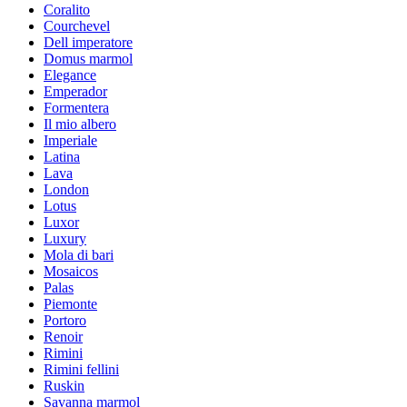
Coralito
Courchevel
Dell imperatore
Domus marmol
Elegance
Emperador
Formentera
Il mio albero
Imperiale
Latina
Lava
London
Lotus
Luxor
Luxury
Mola di bari
Mosaicos
Palas
Piemonte
Portoro
Renoir
Rimini
Rimini fellini
Ruskin
Savanna marmol