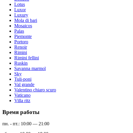
Lotus
Luxor
Luxury
Mola di bari
Mosaicos
Palas
Piemonte
Portoro
Renoir
Rimini
Rimini fellini
Ruskin
Savanna marmol
Sky
Tuli-poni
Val grande
Valentino chiaro scuro
Vaticano
Villa ritz
Время работы
пн. - пт.: 10:00 — 21:00