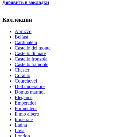
Добавить в закладки
Коллекции
Abruzzo
Belfast
Cardinale ii
Castello del monte
Castello di mare
Castello fronzola
Castello tramonte
Chester
Coralito
Courchevel
Dell imperatore
Domus marmol
Elegance
Emperador
Formentera
Il mio albero
Imperiale
Latina
Lava
London