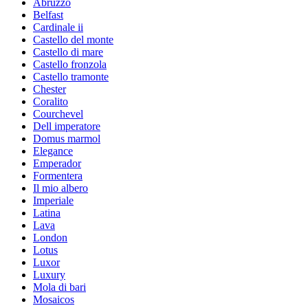
Abruzzo
Belfast
Cardinale ii
Castello del monte
Castello di mare
Castello fronzola
Castello tramonte
Chester
Coralito
Courchevel
Dell imperatore
Domus marmol
Elegance
Emperador
Formentera
Il mio albero
Imperiale
Latina
Lava
London
Lotus
Luxor
Luxury
Mola di bari
Mosaicos