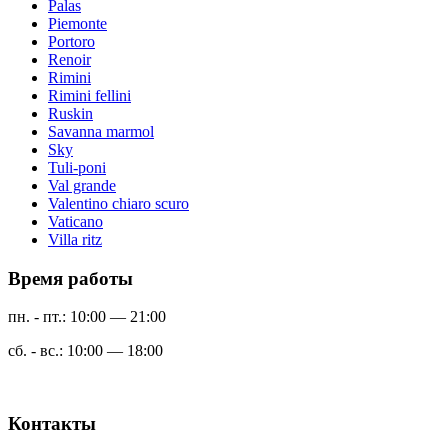
Palas
Piemonte
Portoro
Renoir
Rimini
Rimini fellini
Ruskin
Savanna marmol
Sky
Tuli-poni
Val grande
Valentino chiaro scuro
Vaticano
Villa ritz
Время работы
пн. - пт.: 10:00 — 21:00
сб. - вс.: 10:00 — 18:00
Контакты