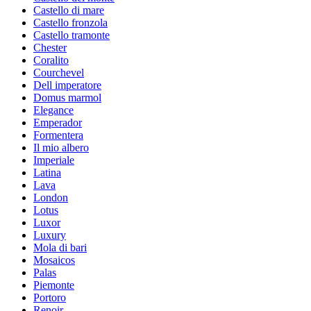
Castello di mare
Castello fronzola
Castello tramonte
Chester
Coralito
Courchevel
Dell imperatore
Domus marmol
Elegance
Emperador
Formentera
Il mio albero
Imperiale
Latina
Lava
London
Lotus
Luxor
Luxury
Mola di bari
Mosaicos
Palas
Piemonte
Portoro
Renoir