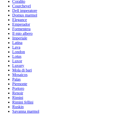
Coralito
Courchevel
Dell imperatore
Domus marmol
Elegance
Emperador
Formentera
Il mio albero
Imperiale
Latina
Lava
London
Lotus
Luxor
Luxury
Mola di bari
Mosaicos
Palas
Piemonte
Portoro
Renoir
Rimini
Rimini fellini
Ruskin
Savanna marmol