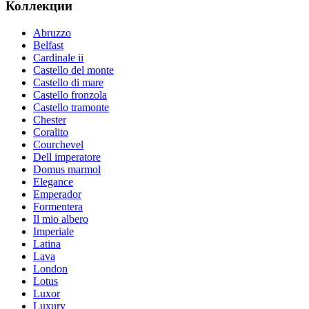
Коллекции
Abruzzo
Belfast
Cardinale ii
Castello del monte
Castello di mare
Castello fronzola
Castello tramonte
Chester
Coralito
Courchevel
Dell imperatore
Domus marmol
Elegance
Emperador
Formentera
Il mio albero
Imperiale
Latina
Lava
London
Lotus
Luxor
Luxury