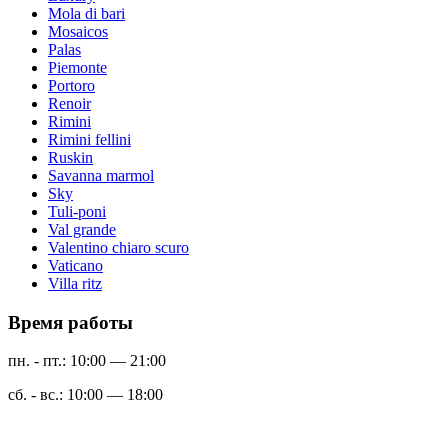
Mola di bari
Mosaicos
Palas
Piemonte
Portoro
Renoir
Rimini
Rimini fellini
Ruskin
Savanna marmol
Sky
Tuli-poni
Val grande
Valentino chiaro scuro
Vaticano
Villa ritz
Время работы
пн. - пт.: 10:00 — 21:00
сб. - вс.: 10:00 — 18:00