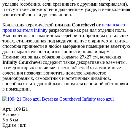
укладке (особенно, если сравнивать с другими материалами),
и отсутствие сложностей в дальнейшем уходе, и великолепная
износостойкость, и долговечность.
Коллекция керамической
плитки Courchevel
от
испанского
производителя Infinity
разработана как раз для отделки пола.
Выполненная в лаконичных серебристо-бронзовых, стальных
тонах, стилизованная под модную нынче старину, эта плитка
способна привнести в любое выбранное помещение заметную
долю выразительности, изысканности, шика и шарма.
Помимо основных образцов формата 27x27 см, коллекция
Infinity Courchevel
содержит также декоративные элементы,
размер которых составляет всего 5х5 см. Их гармоничные
сочетания позволят воплотить немалое количество
разнообразных, самобытных и эстетичных дизайнов,
способных стать достойным фоном для основной обстановки
в помещении.
taco azul
Арт.: 109421
Вставка
5 x 5 см
Ед.изм.: шт.