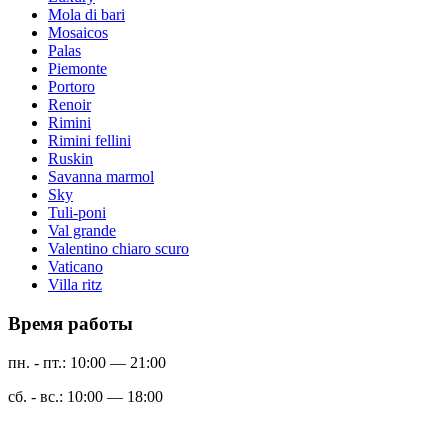
Mola di bari
Mosaicos
Palas
Piemonte
Portoro
Renoir
Rimini
Rimini fellini
Ruskin
Savanna marmol
Sky
Tuli-poni
Val grande
Valentino chiaro scuro
Vaticano
Villa ritz
Время работы
пн. - пт.: 10:00 — 21:00
сб. - вс.: 10:00 — 18:00