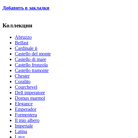
Добавить в закладки
Коллекции
Abruzzo
Belfast
Cardinale ii
Castello del monte
Castello di mare
Castello fronzola
Castello tramonte
Chester
Coralito
Courchevel
Dell imperatore
Domus marmol
Elegance
Emperador
Formentera
Il mio albero
Imperiale
Latina
Lava