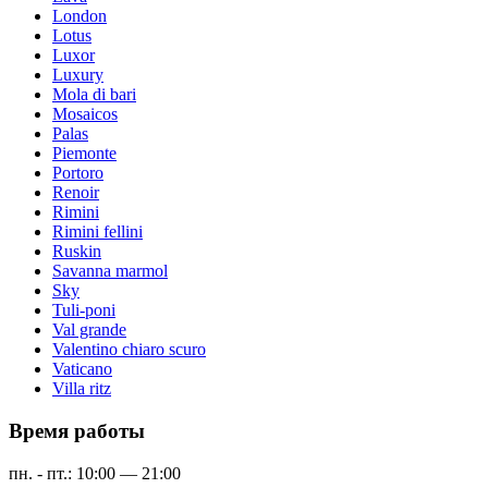
London
Lotus
Luxor
Luxury
Mola di bari
Mosaicos
Palas
Piemonte
Portoro
Renoir
Rimini
Rimini fellini
Ruskin
Savanna marmol
Sky
Tuli-poni
Val grande
Valentino chiaro scuro
Vaticano
Villa ritz
Время работы
пн. - пт.: 10:00 — 21:00