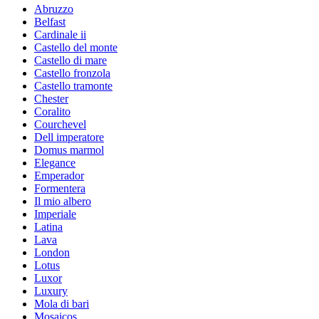
Abruzzo
Belfast
Cardinale ii
Castello del monte
Castello di mare
Castello fronzola
Castello tramonte
Chester
Coralito
Courchevel
Dell imperatore
Domus marmol
Elegance
Emperador
Formentera
Il mio albero
Imperiale
Latina
Lava
London
Lotus
Luxor
Luxury
Mola di bari
Mosaicos