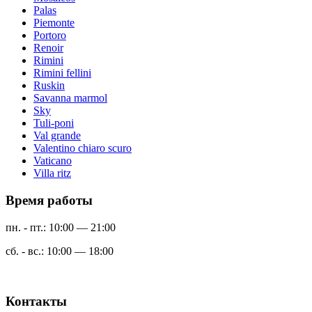
Palas
Piemonte
Portoro
Renoir
Rimini
Rimini fellini
Ruskin
Savanna marmol
Sky
Tuli-poni
Val grande
Valentino chiaro scuro
Vaticano
Villa ritz
Время работы
пн. - пт.: 10:00 — 21:00
сб. - вс.: 10:00 — 18:00
Контакты