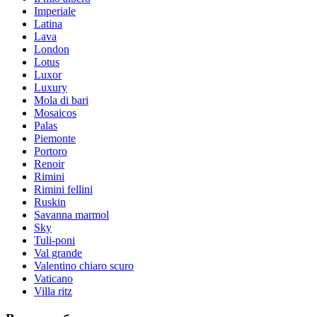
Imperiale
Latina
Lava
London
Lotus
Luxor
Luxury
Mola di bari
Mosaicos
Palas
Piemonte
Portoro
Renoir
Rimini
Rimini fellini
Ruskin
Savanna marmol
Sky
Tuli-poni
Val grande
Valentino chiaro scuro
Vaticano
Villa ritz