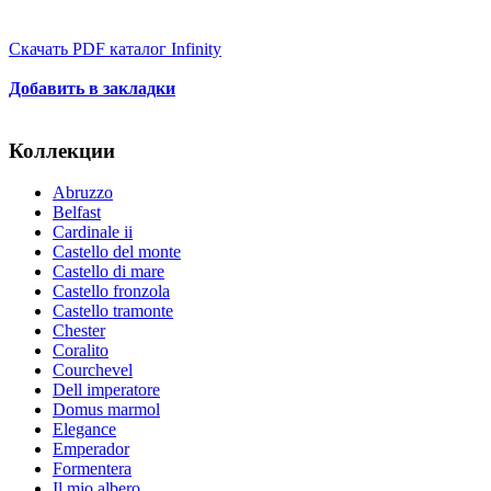
Скачать PDF каталог Infinity
Добавить в закладки
Коллекции
Abruzzo
Belfast
Cardinale ii
Castello del monte
Castello di mare
Castello fronzola
Castello tramonte
Chester
Coralito
Courchevel
Dell imperatore
Domus marmol
Elegance
Emperador
Formentera
Il mio albero