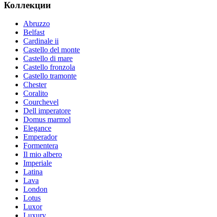
Коллекции
Abruzzo
Belfast
Cardinale ii
Castello del monte
Castello di mare
Castello fronzola
Castello tramonte
Chester
Coralito
Courchevel
Dell imperatore
Domus marmol
Elegance
Emperador
Formentera
Il mio albero
Imperiale
Latina
Lava
London
Lotus
Luxor
Luxury