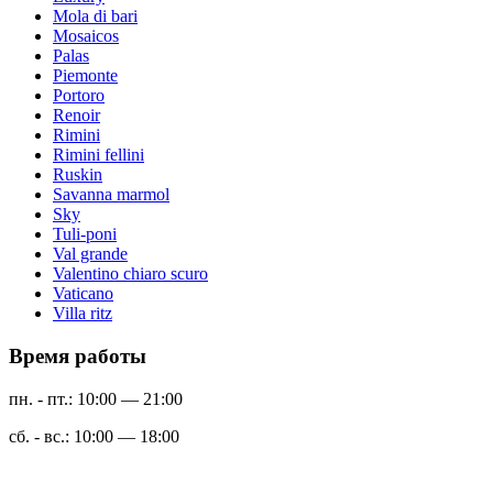
Mola di bari
Mosaicos
Palas
Piemonte
Portoro
Renoir
Rimini
Rimini fellini
Ruskin
Savanna marmol
Sky
Tuli-poni
Val grande
Valentino chiaro scuro
Vaticano
Villa ritz
Время работы
пн. - пт.: 10:00 — 21:00
сб. - вс.: 10:00 — 18:00