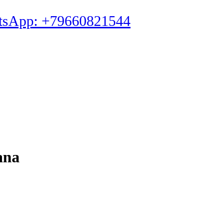
tsApp: +79660821544
ana