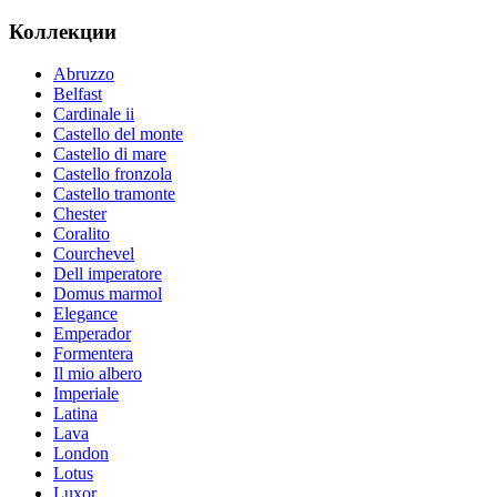
Коллекции
Abruzzo
Belfast
Cardinale ii
Castello del monte
Castello di mare
Castello fronzola
Castello tramonte
Chester
Coralito
Courchevel
Dell imperatore
Domus marmol
Elegance
Emperador
Formentera
Il mio albero
Imperiale
Latina
Lava
London
Lotus
Luxor