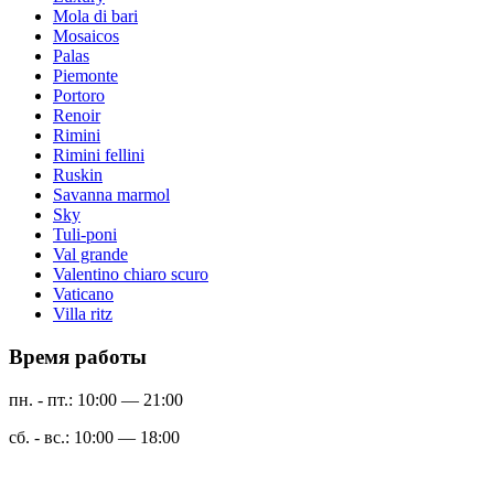
Mola di bari
Mosaicos
Palas
Piemonte
Portoro
Renoir
Rimini
Rimini fellini
Ruskin
Savanna marmol
Sky
Tuli-poni
Val grande
Valentino chiaro scuro
Vaticano
Villa ritz
Время работы
пн. - пт.: 10:00 — 21:00
сб. - вс.: 10:00 — 18:00