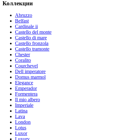
Коллекции
Abruzzo
Belfast
Cardinale ii
Castello del monte
Castello di mare
Castello fronzola
Castello tramonte
Chester
Coralito
Courchevel
Dell imperatore
Domus marmol
Elegance
Emperador
Formentera
Il mio albero
Imperiale
Latina
Lava
London
Lotus
Luxor
Luxury