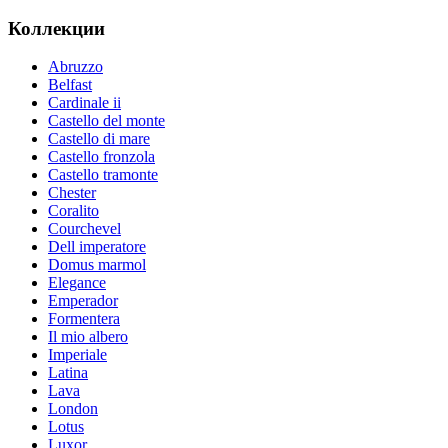
Коллекции
Abruzzo
Belfast
Cardinale ii
Castello del monte
Castello di mare
Castello fronzola
Castello tramonte
Chester
Coralito
Courchevel
Dell imperatore
Domus marmol
Elegance
Emperador
Formentera
Il mio albero
Imperiale
Latina
Lava
London
Lotus
Luxor