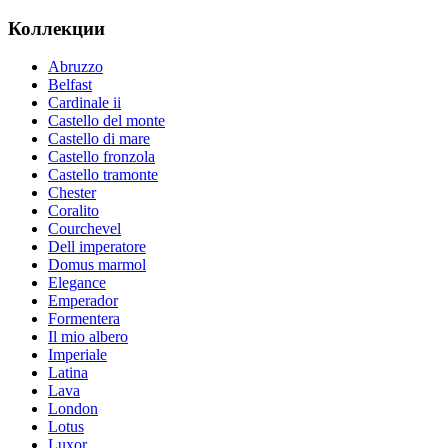
Коллекции
Abruzzo
Belfast
Cardinale ii
Castello del monte
Castello di mare
Castello fronzola
Castello tramonte
Chester
Coralito
Courchevel
Dell imperatore
Domus marmol
Elegance
Emperador
Formentera
Il mio albero
Imperiale
Latina
Lava
London
Lotus
Luxor