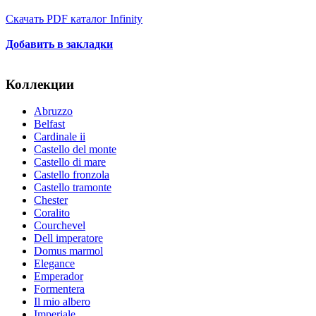
Скачать PDF каталог Infinity
Добавить в закладки
Коллекции
Abruzzo
Belfast
Cardinale ii
Castello del monte
Castello di mare
Castello fronzola
Castello tramonte
Chester
Coralito
Courchevel
Dell imperatore
Domus marmol
Elegance
Emperador
Formentera
Il mio albero
Imperiale