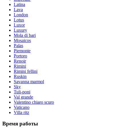
Latina
Lava
London
Lotus
Luxor
Luxury
Mola di bari
Mosaicos
Palas
Piemonte
Portoro
Renoir
Rimini
Rimini fellini
Ruskin
Savanna marmol
Sky
Tuli-poni
Val grande
Valentino chiaro scuro
Vaticano
Villa ritz
Время работы