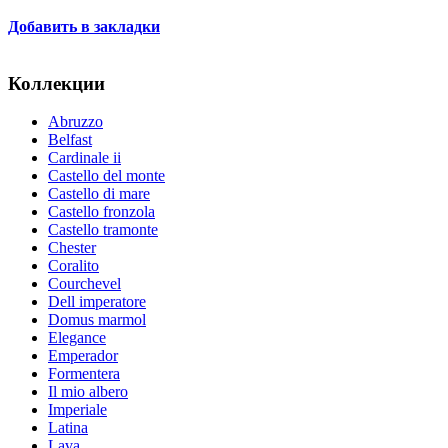
Добавить в закладки
Коллекции
Abruzzo
Belfast
Cardinale ii
Castello del monte
Castello di mare
Castello fronzola
Castello tramonte
Chester
Coralito
Courchevel
Dell imperatore
Domus marmol
Elegance
Emperador
Formentera
Il mio albero
Imperiale
Latina
Lava