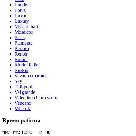
London
Lotus
Luxor
Luxury
Mola di bari
Mosaicos
Palas
Piemonte
Portoro
Renoir
Rimini
Rimini fellini
Ruskin
Savanna marmol
Sky
Tuli-poni
Val grande
Valentino chiaro scuro
Vaticano
Villa ritz
Время работы
пн. - пт.: 10:00 — 21:00