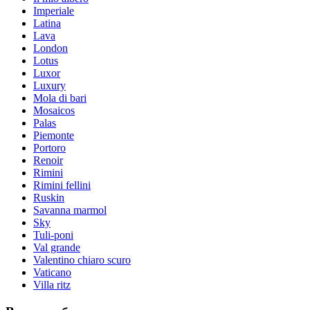
Imperiale
Latina
Lava
London
Lotus
Luxor
Luxury
Mola di bari
Mosaicos
Palas
Piemonte
Portoro
Renoir
Rimini
Rimini fellini
Ruskin
Savanna marmol
Sky
Tuli-poni
Val grande
Valentino chiaro scuro
Vaticano
Villa ritz