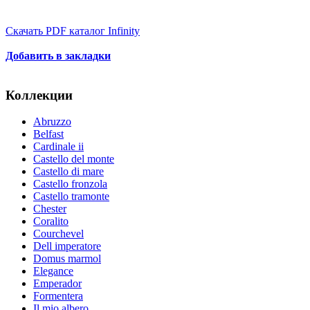
Скачать PDF каталог Infinity
Добавить в закладки
Коллекции
Abruzzo
Belfast
Cardinale ii
Castello del monte
Castello di mare
Castello fronzola
Castello tramonte
Chester
Coralito
Courchevel
Dell imperatore
Domus marmol
Elegance
Emperador
Formentera
Il mio albero