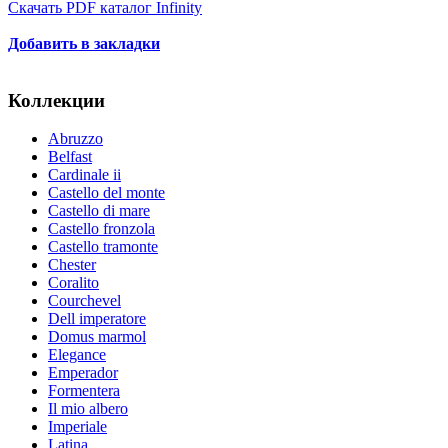
Скачать PDF каталог Infinity
Добавить в закладки
Коллекции
Abruzzo
Belfast
Cardinale ii
Castello del monte
Castello di mare
Castello fronzola
Castello tramonte
Chester
Coralito
Courchevel
Dell imperatore
Domus marmol
Elegance
Emperador
Formentera
Il mio albero
Imperiale
Latina