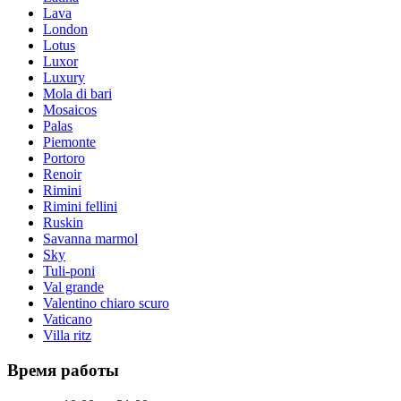
Lava
London
Lotus
Luxor
Luxury
Mola di bari
Mosaicos
Palas
Piemonte
Portoro
Renoir
Rimini
Rimini fellini
Ruskin
Savanna marmol
Sky
Tuli-poni
Val grande
Valentino chiaro scuro
Vaticano
Villa ritz
Время работы