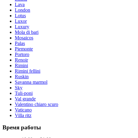
Lava
London
Lotus
Luxor
Luxury
Mola di bari
Mosaicos
Palas
Piemonte
Portoro
Renoir
Rimini
Rimini fellini
Ruskin
Savanna marmol
Sky
Tuli-poni
Val grande
Valentino chiaro scuro
Vaticano
Villa ritz
Время работы