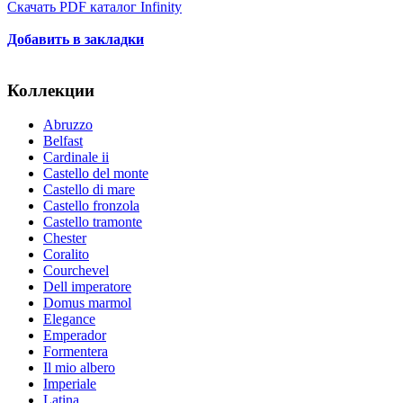
Скачать PDF каталог Infinity
Добавить в закладки
Коллекции
Abruzzo
Belfast
Cardinale ii
Castello del monte
Castello di mare
Castello fronzola
Castello tramonte
Chester
Coralito
Courchevel
Dell imperatore
Domus marmol
Elegance
Emperador
Formentera
Il mio albero
Imperiale
Latina