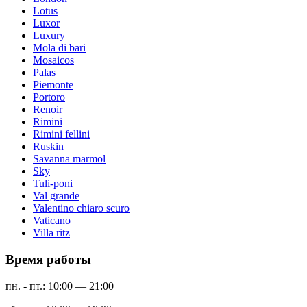
Lotus
Luxor
Luxury
Mola di bari
Mosaicos
Palas
Piemonte
Portoro
Renoir
Rimini
Rimini fellini
Ruskin
Savanna marmol
Sky
Tuli-poni
Val grande
Valentino chiaro scuro
Vaticano
Villa ritz
Время работы
пн. - пт.: 10:00 — 21:00