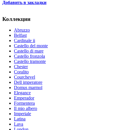
Добавить в закладки
Коллекции
Abruzzo
Belfast
Cardinale ii
Castello del monte
Castello di mare
Castello fronzola
Castello tramonte
Chester
Coralito
Courchevel
Dell imperatore
Domus marmol
Elegance
Emperador
Formentera
Il mio albero
Imperiale
Latina
Lava
London