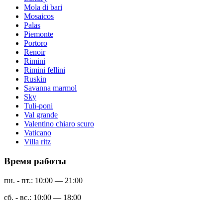
Mola di bari
Mosaicos
Palas
Piemonte
Portoro
Renoir
Rimini
Rimini fellini
Ruskin
Savanna marmol
Sky
Tuli-poni
Val grande
Valentino chiaro scuro
Vaticano
Villa ritz
Время работы
пн. - пт.: 10:00 — 21:00
сб. - вс.: 10:00 — 18:00