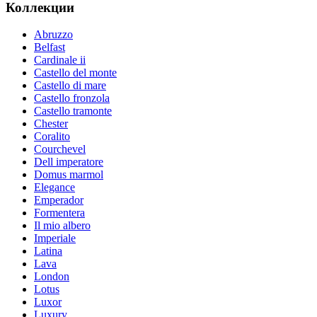
Коллекции
Abruzzo
Belfast
Cardinale ii
Castello del monte
Castello di mare
Castello fronzola
Castello tramonte
Chester
Coralito
Courchevel
Dell imperatore
Domus marmol
Elegance
Emperador
Formentera
Il mio albero
Imperiale
Latina
Lava
London
Lotus
Luxor
Luxury