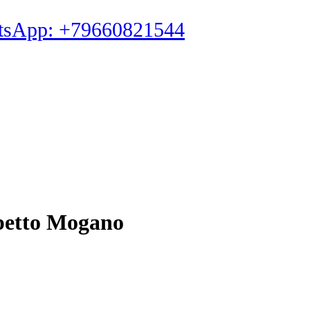
tsApp: +79660821544
apetto Mogano