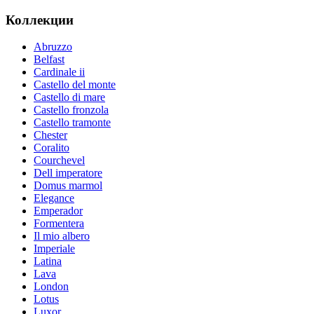
Коллекции
Abruzzo
Belfast
Cardinale ii
Castello del monte
Castello di mare
Castello fronzola
Castello tramonte
Chester
Coralito
Courchevel
Dell imperatore
Domus marmol
Elegance
Emperador
Formentera
Il mio albero
Imperiale
Latina
Lava
London
Lotus
Luxor