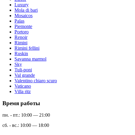
Luxury
Mola di bari
Mosaicos
Palas
Piemonte
Portoro
Renoir
Rimini
Rimini fellini
Ruskin
Savanna marmol
Sky
Tuli-poni
Val grande
Valentino chiaro scuro
Vaticano
Villa ritz
Время работы
пн. - пт.: 10:00 — 21:00
сб. - вс.: 10:00 — 18:00