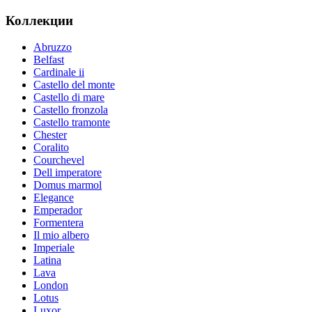
Коллекции
Abruzzo
Belfast
Cardinale ii
Castello del monte
Castello di mare
Castello fronzola
Castello tramonte
Chester
Coralito
Courchevel
Dell imperatore
Domus marmol
Elegance
Emperador
Formentera
Il mio albero
Imperiale
Latina
Lava
London
Lotus
Luxor