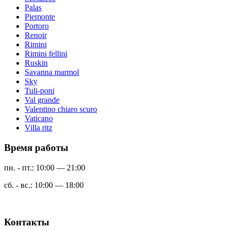
Palas
Piemonte
Portoro
Renoir
Rimini
Rimini fellini
Ruskin
Savanna marmol
Sky
Tuli-poni
Val grande
Valentino chiaro scuro
Vaticano
Villa ritz
Время работы
пн. - пт.: 10:00 — 21:00
сб. - вс.: 10:00 — 18:00
Контакты