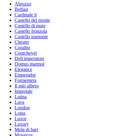
Abruzzo
Belfast
Cardinale ii
Castello del monte
Castello di mare
Castello fronzola
Castello tramonte
Chester
Coralito
Courchevel
Dell imperatore
Domus marmol
Elegance
Emperador
Formentera
Il mio albero
Imperiale
Latina
Lava
London
Lotus
Luxor
Luxury
Mola di bari
Mosaicos