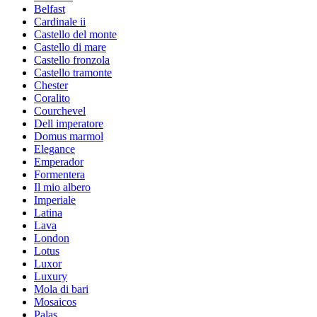
Belfast
Cardinale ii
Castello del monte
Castello di mare
Castello fronzola
Castello tramonte
Chester
Coralito
Courchevel
Dell imperatore
Domus marmol
Elegance
Emperador
Formentera
Il mio albero
Imperiale
Latina
Lava
London
Lotus
Luxor
Luxury
Mola di bari
Mosaicos
Palas