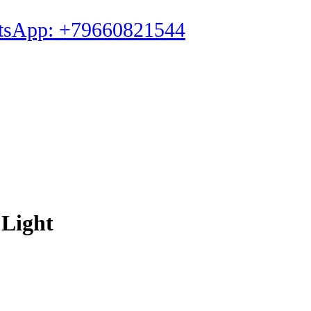
tsApp: +79660821544
 Light