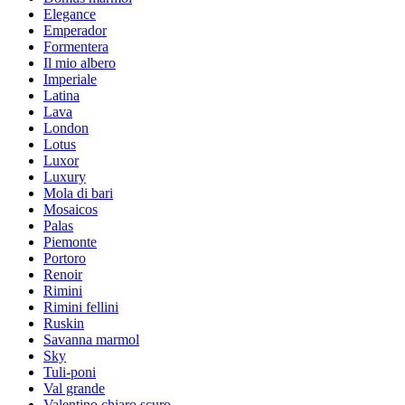
Elegance
Emperador
Formentera
Il mio albero
Imperiale
Latina
Lava
London
Lotus
Luxor
Luxury
Mola di bari
Mosaicos
Palas
Piemonte
Portoro
Renoir
Rimini
Rimini fellini
Ruskin
Savanna marmol
Sky
Tuli-poni
Val grande
Valentino chiaro scuro