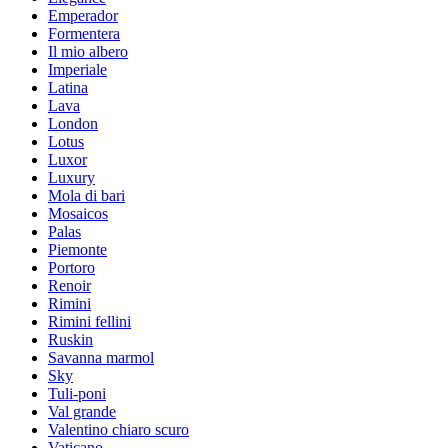
Emperador
Formentera
Il mio albero
Imperiale
Latina
Lava
London
Lotus
Luxor
Luxury
Mola di bari
Mosaicos
Palas
Piemonte
Portoro
Renoir
Rimini
Rimini fellini
Ruskin
Savanna marmol
Sky
Tuli-poni
Val grande
Valentino chiaro scuro
Vaticano