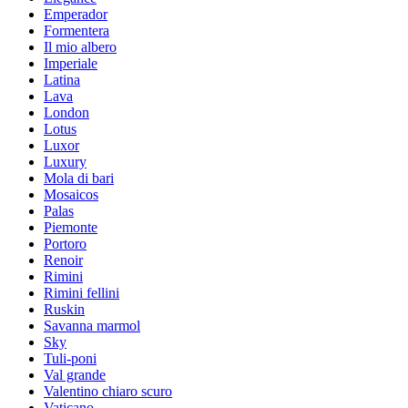
Emperador
Formentera
Il mio albero
Imperiale
Latina
Lava
London
Lotus
Luxor
Luxury
Mola di bari
Mosaicos
Palas
Piemonte
Portoro
Renoir
Rimini
Rimini fellini
Ruskin
Savanna marmol
Sky
Tuli-poni
Val grande
Valentino chiaro scuro
Vaticano