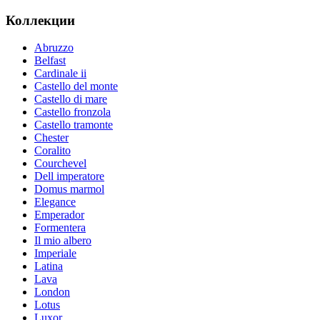
Коллекции
Abruzzo
Belfast
Cardinale ii
Castello del monte
Castello di mare
Castello fronzola
Castello tramonte
Chester
Coralito
Courchevel
Dell imperatore
Domus marmol
Elegance
Emperador
Formentera
Il mio albero
Imperiale
Latina
Lava
London
Lotus
Luxor