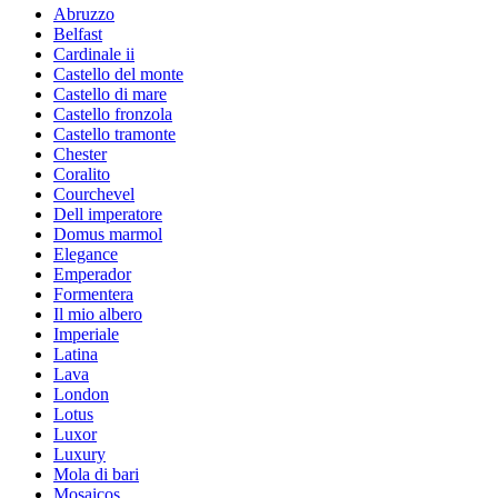
Abruzzo
Belfast
Cardinale ii
Castello del monte
Castello di mare
Castello fronzola
Castello tramonte
Chester
Coralito
Courchevel
Dell imperatore
Domus marmol
Elegance
Emperador
Formentera
Il mio albero
Imperiale
Latina
Lava
London
Lotus
Luxor
Luxury
Mola di bari
Mosaicos