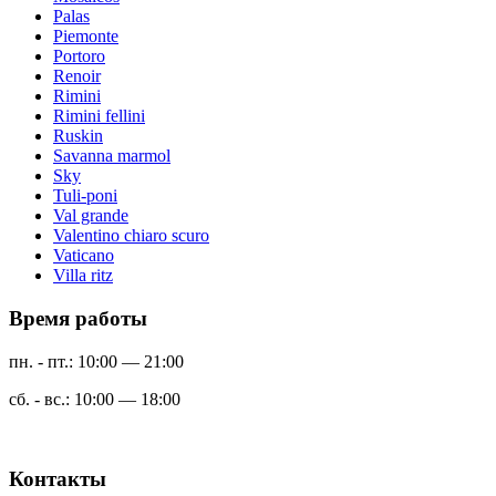
Palas
Piemonte
Portoro
Renoir
Rimini
Rimini fellini
Ruskin
Savanna marmol
Sky
Tuli-poni
Val grande
Valentino chiaro scuro
Vaticano
Villa ritz
Время работы
пн. - пт.: 10:00 — 21:00
сб. - вс.: 10:00 — 18:00
Контакты