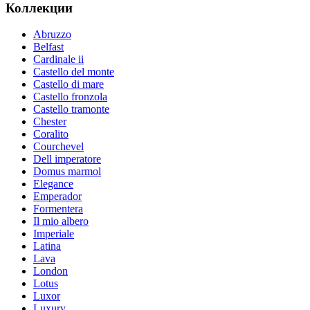
Коллекции
Abruzzo
Belfast
Cardinale ii
Castello del monte
Castello di mare
Castello fronzola
Castello tramonte
Chester
Coralito
Courchevel
Dell imperatore
Domus marmol
Elegance
Emperador
Formentera
Il mio albero
Imperiale
Latina
Lava
London
Lotus
Luxor
Luxury