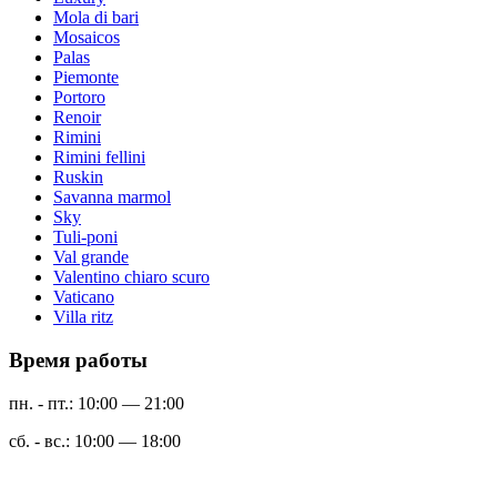
Mola di bari
Mosaicos
Palas
Piemonte
Portoro
Renoir
Rimini
Rimini fellini
Ruskin
Savanna marmol
Sky
Tuli-poni
Val grande
Valentino chiaro scuro
Vaticano
Villa ritz
Время работы
пн. - пт.: 10:00 — 21:00
сб. - вс.: 10:00 — 18:00