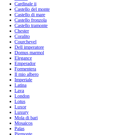
Cardinale ii
Castello del monte
Castello di mare
Castello fronzola
Castello tramonte
Chester
Coralito
Courchevel
Dell imperatore
Domus marmol
Elegance
Emperador
Formentera
Il mio albero
Imperiale
Latina
Lava
London
Lotus
Luxor
Luxury
Mola di bari
Mosaicos
Palas
Piemonte