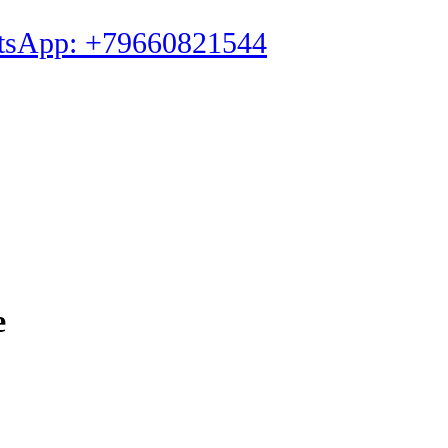
tsApp: +79660821544
e