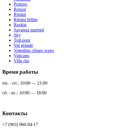
Portoro
Renoir
Rimini
Rimini fellini
Ruskin
Savanna marmol
Sky
Tuli-poni
Val grande
Valentino chiaro scuro
Vaticano
Villa ritz
Время работы
пн. - пт.: 10:00 — 21:00
сб. - вс.: 10:00 — 18:00
Контакты
+7 (903) 960-94-17