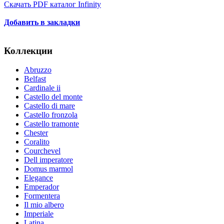
Скачать PDF каталог Infinity
Добавить в закладки
Коллекции
Abruzzo
Belfast
Cardinale ii
Castello del monte
Castello di mare
Castello fronzola
Castello tramonte
Chester
Coralito
Courchevel
Dell imperatore
Domus marmol
Elegance
Emperador
Formentera
Il mio albero
Imperiale
Latina