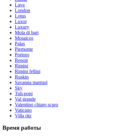
Lava
London
Lotus
Luxor
Luxury
Mola di bari
Mosaicos
Palas
Piemonte
Portoro
Renoir
Rimini
Rimini fellini
Ruskin
Savanna marmol
Sky
Tuli-poni
Val grande
Valentino chiaro scuro
Vaticano
Villa ritz
Время работы