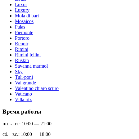
Luxor
Luxury
Mola di bari
Mosaicos
Palas
Piemonte
Portoro
Renoir
Rimini
Rimini fellini
Ruskin
Savanna marmol
Sky
Tuli-poni
Val grande
Valentino chiaro scuro
Vaticano
Villa ritz
Время работы
пн. - пт.: 10:00 — 21:00
сб. - вс.: 10:00 — 18:00