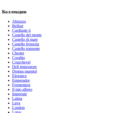
Коллекции
Abruzzo
Belfast
Cardinale ii
Castello del monte
Castello di mare
Castello fronzola
Castello tramonte
Chester
Coralito
Courchevel
Dell imperatore
Domus marmol
Elegance
Emperador
Formentera
Il mio albero
Imperiale
Latina
Lava
London
Lotus