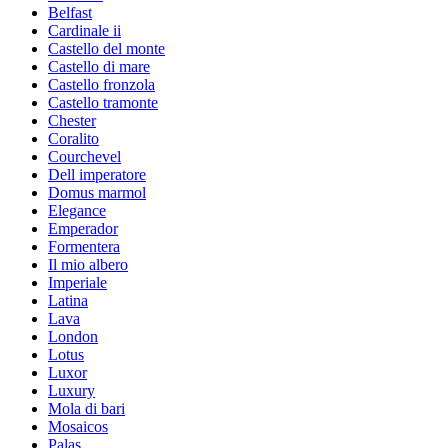
Belfast
Cardinale ii
Castello del monte
Castello di mare
Castello fronzola
Castello tramonte
Chester
Coralito
Courchevel
Dell imperatore
Domus marmol
Elegance
Emperador
Formentera
Il mio albero
Imperiale
Latina
Lava
London
Lotus
Luxor
Luxury
Mola di bari
Mosaicos
Palas