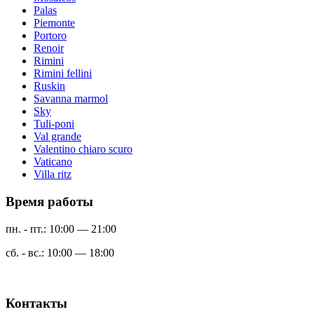
Palas
Piemonte
Portoro
Renoir
Rimini
Rimini fellini
Ruskin
Savanna marmol
Sky
Tuli-poni
Val grande
Valentino chiaro scuro
Vaticano
Villa ritz
Время работы
пн. - пт.: 10:00 — 21:00
сб. - вс.: 10:00 — 18:00
Контакты