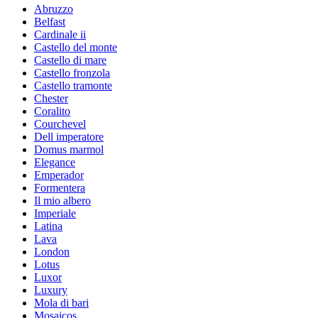
Abruzzo
Belfast
Cardinale ii
Castello del monte
Castello di mare
Castello fronzola
Castello tramonte
Chester
Coralito
Courchevel
Dell imperatore
Domus marmol
Elegance
Emperador
Formentera
Il mio albero
Imperiale
Latina
Lava
London
Lotus
Luxor
Luxury
Mola di bari
Mosaicos