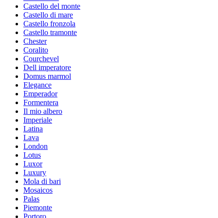
Castello del monte
Castello di mare
Castello fronzola
Castello tramonte
Chester
Coralito
Courchevel
Dell imperatore
Domus marmol
Elegance
Emperador
Formentera
Il mio albero
Imperiale
Latina
Lava
London
Lotus
Luxor
Luxury
Mola di bari
Mosaicos
Palas
Piemonte
Portoro