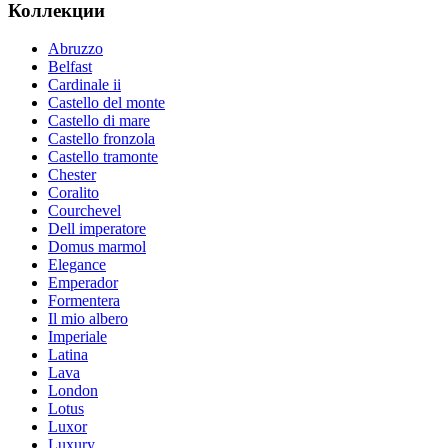
Коллекции
Abruzzo
Belfast
Cardinale ii
Castello del monte
Castello di mare
Castello fronzola
Castello tramonte
Chester
Coralito
Courchevel
Dell imperatore
Domus marmol
Elegance
Emperador
Formentera
Il mio albero
Imperiale
Latina
Lava
London
Lotus
Luxor
Luxury