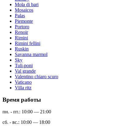
Mola di bari
Mosaicos
Palas
Piemonte
Portoro
Renoir
Rimini
Rimini fellini
Ruskin
Savanna marmol
Sky
Tuli-poni
Val grande
Valentino chiaro scuro
Vaticano
Villa ritz
Время работы
пн. - пт.: 10:00 — 21:00
сб. - вс.: 10:00 — 18:00