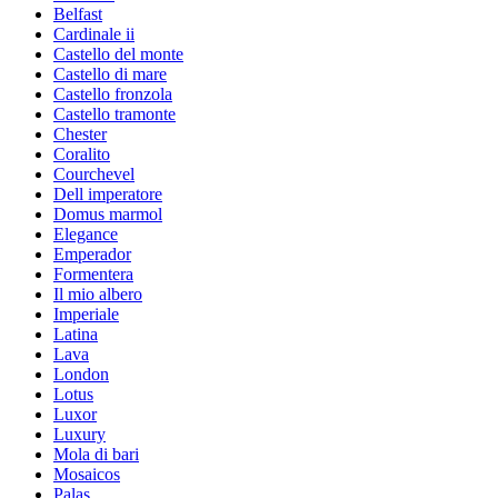
Belfast
Cardinale ii
Castello del monte
Castello di mare
Castello fronzola
Castello tramonte
Chester
Coralito
Courchevel
Dell imperatore
Domus marmol
Elegance
Emperador
Formentera
Il mio albero
Imperiale
Latina
Lava
London
Lotus
Luxor
Luxury
Mola di bari
Mosaicos
Palas