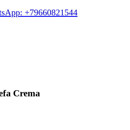
tsApp: +79660821544
nefa Crema