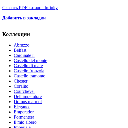
Скачать PDF каталог Infinity
Добавить в закладки
Коллекции
Abruzzo
Belfast
Cardinale ii
Castello del monte
Castello di mare
Castello fronzola
Castello tramonte
Chester
Coralito
Courchevel
Dell imperatore
Domus marmol
Elegance
Emperador
Formentera
Il mio albero
Imperiale