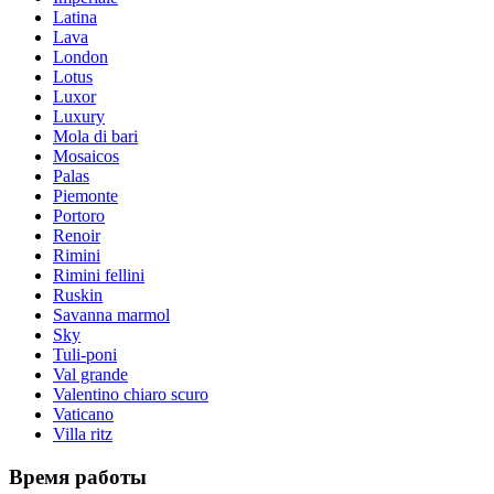
Latina
Lava
London
Lotus
Luxor
Luxury
Mola di bari
Mosaicos
Palas
Piemonte
Portoro
Renoir
Rimini
Rimini fellini
Ruskin
Savanna marmol
Sky
Tuli-poni
Val grande
Valentino chiaro scuro
Vaticano
Villa ritz
Время работы