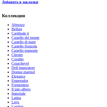
Добавить в закладки
Коллекции
Abruzzo
Belfast
Cardinale ii
Castello del monte
Castello di mare
Castello fronzola
Castello tramonte
Chester
Coralito
Courchevel
Dell imperatore
Domus marmol
Elegance
Emperador
Formentera
Il mio albero
Imperiale
Latina
Lava
London