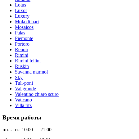
Lotus
Luxor
Luxury
Mola di bari
Mosaicos
Palas
Piemonte
Portoro
Renoir
Rimini
Rimini fellini
Ruskin
Savanna marmol
Sky
Tuli-poni
Val grande
Valentino chiaro scuro
Vaticano
Villa ritz
Время работы
пн. - пт.: 10:00 — 21:00